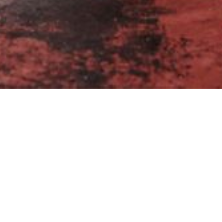
Cookie-Einstellungen
Diese Webseite verwendet Cookies, um Besuchern ein optimales
Nutzererlebnis zu bieten. Bestimmte Inhalte von Drittanbietern werden
nur angezeigt, wenn die entsprechende Option aktiviert ist. Die
Datenverarbeitung kann dann auch in einem Drittland erfolgen.
Weitere Informationen hierzu in der Datenschutzerklärung.
HOMELESS KINGS sind zurück und auf Tour!
Technisch notwendige
Diese Cookies sind zum Betrieb der Webseite notwendig, z.B. zum
Schutz vor Hackerangriffen und zur Gewährleistung eines
konsistenten und der Nachfrage angepassten Erscheinungsbilds der
Seite.
Analytische
Diese Cookies werden verwendet, um das Nutzererlebnis weiter zu